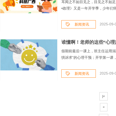
耳闻之不如目见之，目见之不如足
•政理》又是一年开学季，少年们怀
2025-09-
新闻资讯
谁懂啊！老师的这些“心理
假期前最后一课上，班主任运用溺
惧诉求”的心理干预；开学第一课，老
2025-09-
新闻资讯
|<
<