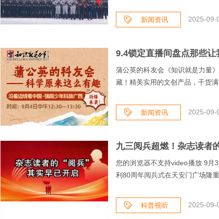
2025-09-
新闻资讯
9.4锁定直播间盘点那些
蒲公英的科友会《知识就是力量》官方
藏！精美实用的文创产品，干货满满
2025-09-
新闻资讯
九三阅兵超燃！杂志读者的“
您的浏览器不支持video播放 9月3日，纪念中国人民抗日战争暨世界反法西斯战争胜
利80周年阅兵式在天安门广场隆重
2025-09-
科普视听