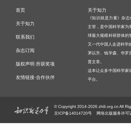
首页
关于知力
《知识就是力量》杂志
关于知力
主管，是中国科学家为
球最大规模科研群体的
联系我们
又一代中国人走进科学
杂志订阅
茅以升、钱学森、华罗
普文章。
版权声明·所获奖项
这本让众多中国科学家
友情链接·合作伙伴
平台。
© Copyright 2014-2026 zhili.or
京ICP备14014720号
网络出版服务许可证