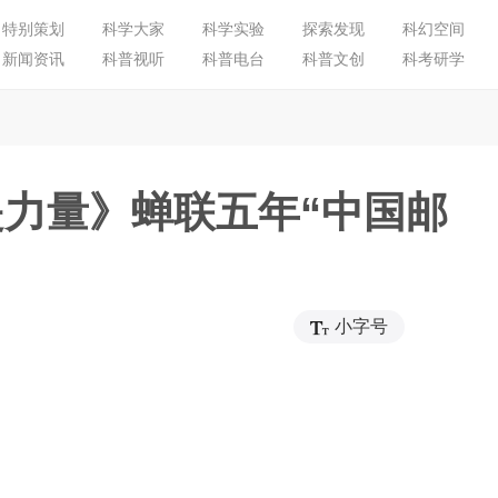
特别策划
科学大家
科学实验
探索发现
科幻空间
新闻资讯
科普视听
科普电台
科普文创
科考研学
力量》蝉联五年“中国邮
小字号