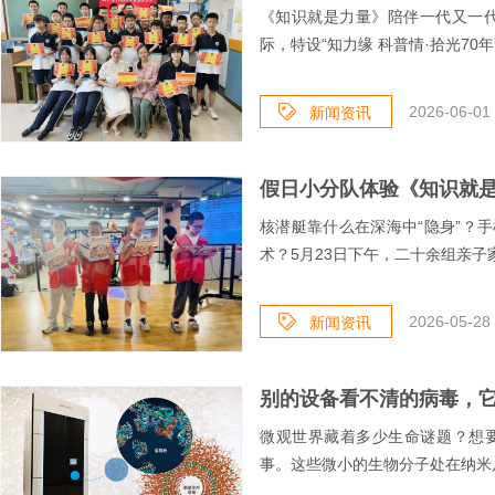
《知识就是力量》陪伴一代又一代
际，特设“知力缘 科普情·拾光70年
2026-06-01 
新闻资讯
假日小分队体验《知识就是
核潜艇靠什么在深海中“隐身”？
术？5月23日下午，二十余组亲子家
2026-05-28 
新闻资讯
别的设备看不清的病毒，它尽
微观世界藏着多少生命谜题？想
事。这些微小的生物分子处在纳米尺