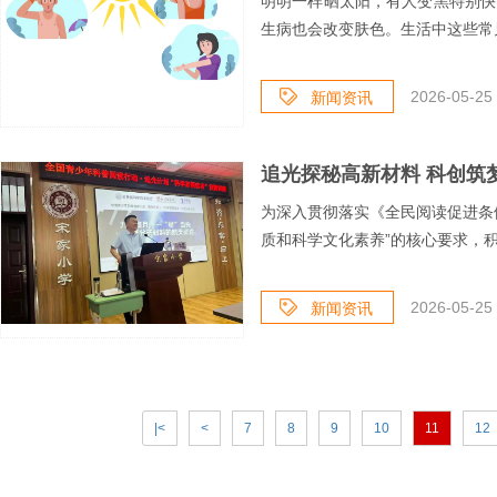
明明一样晒太阳，有人变黑特别快
生病也会改变肤色。生活中这些常见
2026-05-25 
新闻资讯
为深入贯彻落实《全民阅读促进条
质和科学文化素养”的核心要求，积
2026-05-25 
新闻资讯
|<
<
7
8
9
10
11
12