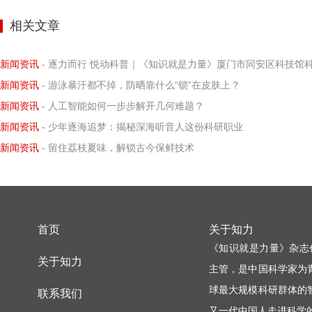
相关文章
新闻资讯
- 逐力而行 悦动科普｜《知识就是力量》厦门市同安区科技馆科学小记者探寻阿基米德力学求
新闻资讯
- 游泳暴汗都不掉，防晒靠什么“锁”在皮肤上？
新闻资讯
- 人工智能如何一步步解开几何难题？
新闻资讯
- 少年逐海追梦：揭秘深海听音人这份科研职业
新闻资讯
- 留住荔枝夏味，解锁古今保鲜技术
首页
关于知力
《知识就是力量》杂志
关于知力
主管，是中国科学家为
球最大规模科研群体的
联系我们
又一代中国人走进科学