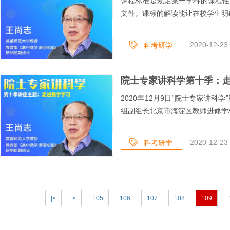
课程标准是规定某一学科的课程性
文件。课标的解读能让在校学生明确
2020-12-23 
科考研学
院士专家讲科学第十季：
2020年12月9日“院士专家讲
组副组长北京市海淀区教师进修学校
2020-12-23 
科考研学
|<
<
105
106
107
108
109