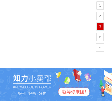
1
2
3
>
>|