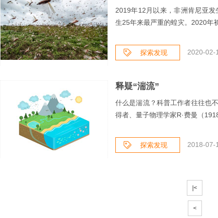
2019年12月以来，非洲肯尼亚
生25年来最严重的蝗灾。2020年初
2020-02-
探索发现
释疑“湍流”
什么是湍流？科普工作者往往也
得者、量子物理学家R·费曼（1918-
2018-07-
探索发现
|<
<