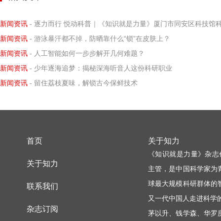
新闻资讯
- 逐力而行 悦动科普｜《知识就是力量》厦门市同安区科技馆科学小记者探寻阿基米德力学求
新闻资讯
- 游泳暴汗都不掉，防晒靠什么“锁”在皮肤上？
新闻资讯
- 人工智能如何一步步解开几何难题？
新闻资讯
- 少年逐海追梦：揭秘深海听音人这份科研职业
新闻资讯
- 留住荔枝夏味，解锁古今保鲜技术
首页
关于知力
《知识就是力量》杂志
关于知力
主管，是中国科学家为
球最大规模科研群体的
联系我们
又一代中国人走进科学
杂志订阅
茅以升、钱学森、华罗