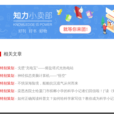
相关文章
特别策划
- 戈壁“充电宝”——熔盐塔式光热电站
特别策划
- 神经拟态类脑计算机——“悟空”
特别策划
- 不惧深海险境，船舶抗沉底气从何而来
特别策划
- 栾恩杰院士给厦门市槟榔小学的科学小记者们回信啦！|“读《知识就是力量》给科学家写信”优秀书信作品选登（第十四
特别策划
- 如何正确阅读科普文？如何给科学家写信？教你成为科学小记