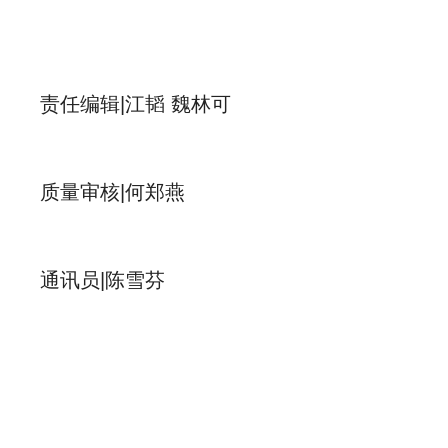
责任编辑|江韬 魏林可
质量审核|何郑燕
通讯员|陈雪芬