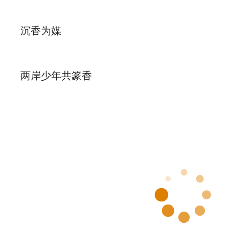
沉香为媒
两岸少年共篆香