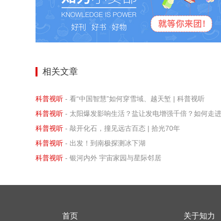
相关文章
科普视听
- 看“中国智慧”如何穿雪域、越天堑 | 科普视听
科普视听
- 太阳爆发影响生活？盐让发电增强千倍？如何走进孩子的内心？ | 2
科普视听
- 敲开化石，撞见远古百态 | 拾光70年
科普视听
- 出发！到南极探测冰下湖
科普视听
- 银河内外 宇宙家园与星际邻居
首页
关于知力