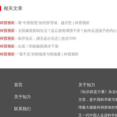
相关文章
科普视听
- 看“中国智慧”如何穿雪域、越天堑 | 科普视听
科普视听
- 太阳爆发影响生活？盐让发电增强千倍？如何走进孩子的内心？ | 2026年1月新刊
科普视听
- 敲开化石，撞见远古百态 | 拾光70年
科普视听
- 出发！到南极探测冰下湖
科普视听
- “看不见”的暗物质与暗能量 | 科普视听
首页
关于知力
《知识就是力量》杂志
关于知力
主管，是中国科学家为
球最大规模科研群体的
联系我们
又一代中国人走进科学