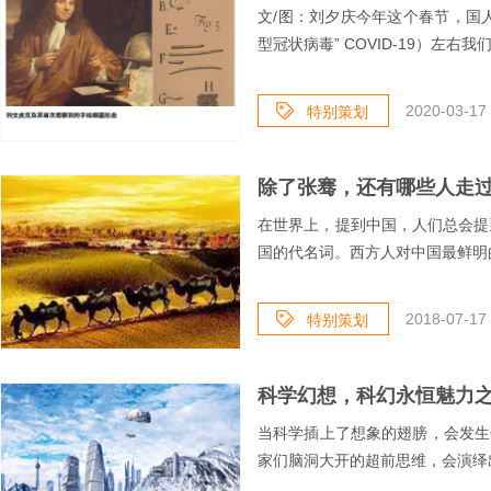
文/图：刘夕庆今年这个春节，国
型冠状病毒” COVID-19）左右
2020-03-17 
特别策划
除了张骞，还有哪些人走
在世界上，提到中国，人们总会提到丝绸。 在古代西方，“赛里斯
国的代名词。西方人对中国最鲜明的
2018-07-17 
特别策划
科学幻想，科幻永恒魅力
当科学插上了想象的翅膀，会发生
家们脑洞大开的超前思维，会演绎出