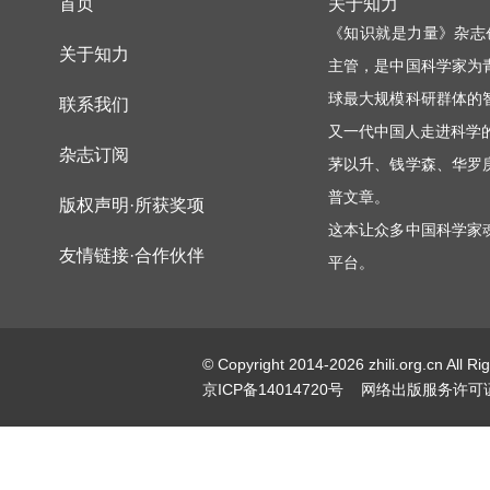
首页
关于知力
《知识就是力量》杂志
关于知力
主管，是中国科学家为
球最大规模科研群体的
联系我们
又一代中国人走进科学
杂志订阅
茅以升、钱学森、华罗
普文章。
版权声明·所获奖项
这本让众多中国科学家
友情链接·合作伙伴
平台。
© Copyright 2014-2026 zhili.or
京ICP备14014720号
网络出版服务许可证