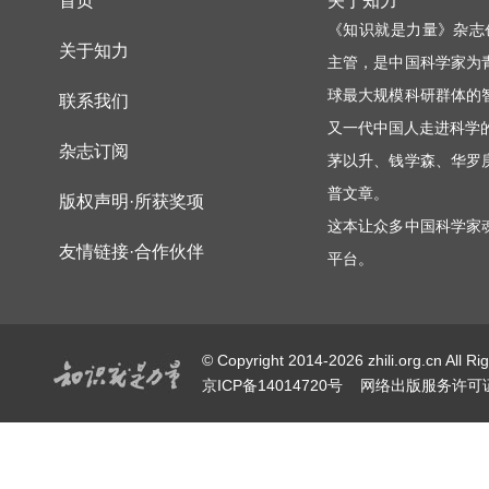
首页
关于知力
《知识就是力量》杂志
关于知力
主管，是中国科学家为
球最大规模科研群体的
联系我们
又一代中国人走进科学
杂志订阅
茅以升、钱学森、华罗
普文章。
版权声明·所获奖项
这本让众多中国科学家
友情链接·合作伙伴
平台。
© Copyright 2014-2026 zhili.or
京ICP备14014720号
网络出版服务许可证