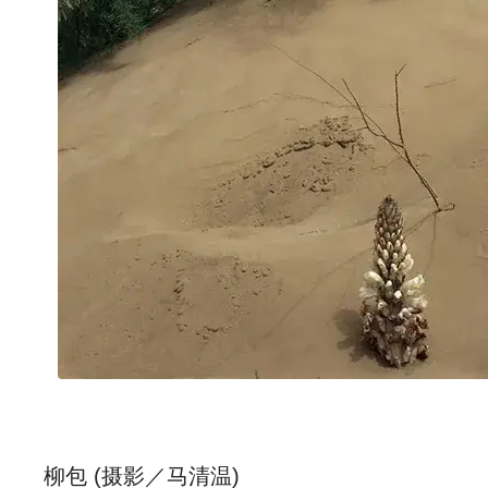
柳包 (摄影／马清温)