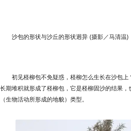
沙包的形状与沙丘的形状迥异 (摄影／马清温)
初见柽柳包不免疑惑，柽柳怎么生长在沙包上
长期堆积就形成了柽柳包，它是柽柳固沙的结果，
（生物活动所形成的地貌）类型。