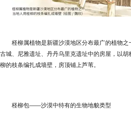
柽柳属植物是新疆沙漠地区分布最广的植物之
古城、尼雅遗址、丹丹乌里克遗址中的房屋，以胡
柳的枝条编扎成墙壁，房顶铺上芦苇。
柽柳包——沙漠中特有的生物地貌类型