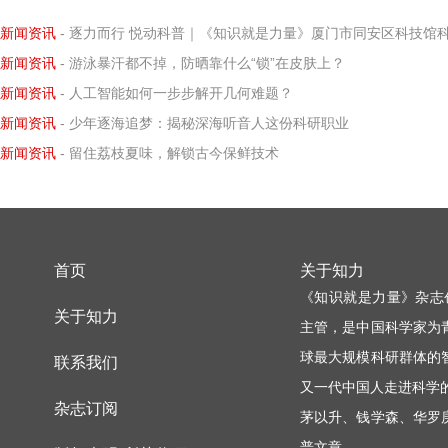
新闻资讯
- 逐力而行 悦动科普｜《知识就是力量》厦门市同安区科技馆科学小记者探寻阿基米德力学求
新闻资讯
- 游泳暴汗都不掉，防晒靠什么“锁”在皮肤上？
新闻资讯
- 人工智能如何一步步解开几何难题？
新闻资讯
- 少年逐海追梦：揭秘深海听音人这份科研职业
新闻资讯
- 留住荔枝夏味，解锁古今保鲜技术
首页
关于知力
《知识就是力量》杂志
关于知力
主管，是中国科学家为
球最大规模科研群体的
联系我们
又一代中国人走进科学
杂志订阅
茅以升、钱学森、华罗
普文章。