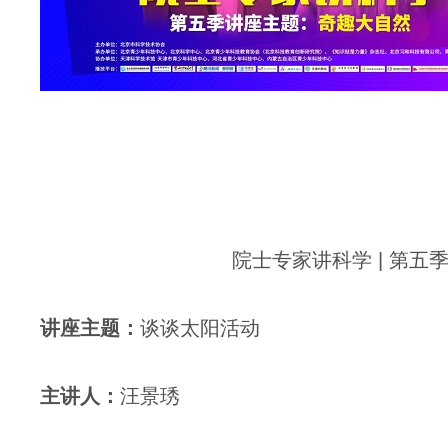
院士专家讲科学 | 第五
讲座
主题：
谈谈太阳活动
主讲人
：
汪景琇