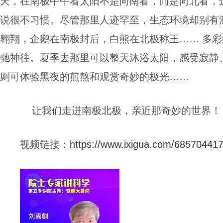
天，在南极中午看太阳不是向南看，而是向北看，
说很不习惯。尽管那里人迹罕至，生态环境却别有
翱翔，企鹅在南极封后，白熊在北极称王…… 多
驰神往。夏季去那里可以整天沐浴太阳，感受寂静
则可体验黑夜的煎熬和观赏奇妙的极光……
让我们走进南极北极，亲近那奇妙的世界！
视频链接：
https://www.ixigua.com/6857044