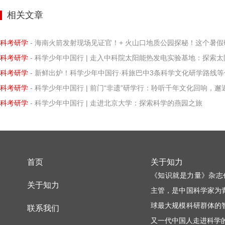
首页
关于知力
《知识就是力量》杂志
关于知力
主管，是中国科学家为
球最大规模科研群体的
联系我们
又一代中国人走进科学
杂志订阅
茅以升、钱学森、华罗
普文章。
版权声明·所获奖项
这本让众多中国科学家
友情链接·合作伙伴
平台。
© Copyright 2014-2026 zhili.or
京ICP备14014720号
网络出版服务许可证