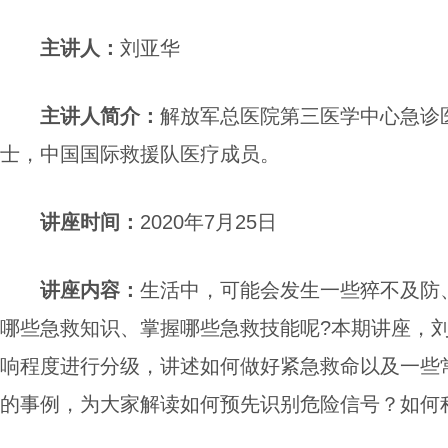
主讲人
：
刘亚华
主讲人简介
：
解放军总医院第三医学中心急诊
士，中国国际救援队医疗成员。
讲座
时间：
2020年7月25日
讲座
内容
：
生活中，可能会发生一些猝不及防
哪些急救知识、掌握哪些急救技能呢
?
本期
讲座，
响程度进行分级，
讲述
如何
做好
紧急救命以及一些
的事例，
为
大家
解读
如何预先识别危险信号
？
如何