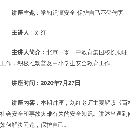
讲座
主题
：
学知识懂安全
保护自己不受伤害
主讲人
：
刘红
主讲人简介
：
北京一零一中教育集团校长助理
工作，积极推动普及中小学生安全教育工作。
讲座
时间：
2020年7月27日
讲座
内容
：
本期
讲座
，刘红老师
主要
解读《百
社会安全和事故灾难有关的安全知识。讲述当遇到
如何解决问题
，保护自己
。