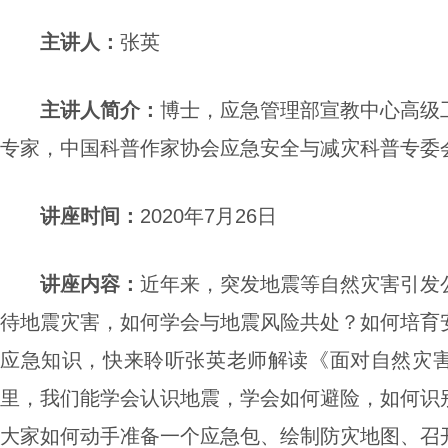
主讲人
：
张英
主讲人简介
：
博士，应急管理部宣教中心高级
专家，中国科普作家协会应急安全与减灾科普专委
讲座
时间：
2020年7月26日
讲座
内容
：
近年来，突发地震等自然灾害引发
待地震灾害，如何学会与地震风险共处？如何培育
应急知识，
快来
聆听
张英老师解读
《
面对自然灾
里，我们能
学会认识
地震，学会如何避险，
如何识
大家
如何动手准备一个应急包、绘制防灾地图、召