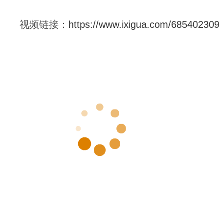
视频链接：
https://www.ixigua.com/6854023
讲座
主题：
家庭备灾
主讲人
：
杨月巧
主讲人简介
：
博士，防灾科技学院副教授
讲座
时间：
2020年7月28日