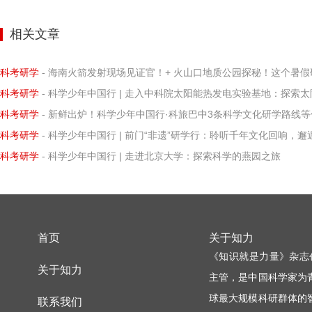
相关文章
科考研学
- 海南火箭发射现场见证官！+ 火山口地质公园探秘！这个暑假研学营让孩子亲历科学
科考研学
- 科学少年中国行 | 走入中科院太阳能热发电实验基地：探索太阳能热发电的
科考研学
- 新鲜出炉！科学少年中国行·科旅巴中3条科学文化研学路线等你打卡
科考研学
- 科学少年中国行 | 前门“非遗”研学行：聆听千年文化回响，邂逅知识璀璨微
科考研学
- 科学少年中国行 | 走进北京大学：探索科学的燕园之旅
首页
关于知力
《知识就是力量》杂志
关于知力
主管，是中国科学家为
球最大规模科研群体的
联系我们