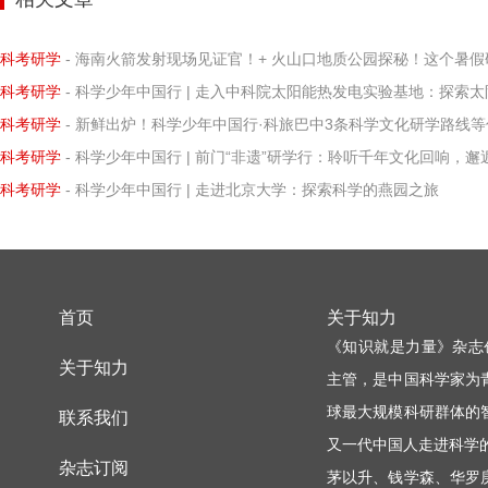
科考研学
- 海南火箭发射现场见证官！+ 火山口地质公园探秘！这个暑假研学营让孩子亲历科学
科考研学
- 科学少年中国行 | 走入中科院太阳能热发电实验基地：探索太阳能热发电的
科考研学
- 新鲜出炉！科学少年中国行·科旅巴中3条科学文化研学路线等你打卡
科考研学
- 科学少年中国行 | 前门“非遗”研学行：聆听千年文化回响，邂逅知识璀璨微
科考研学
- 科学少年中国行 | 走进北京大学：探索科学的燕园之旅
首页
关于知力
《知识就是力量》杂志
关于知力
主管，是中国科学家为
球最大规模科研群体的
联系我们
又一代中国人走进科学
杂志订阅
茅以升、钱学森、华罗