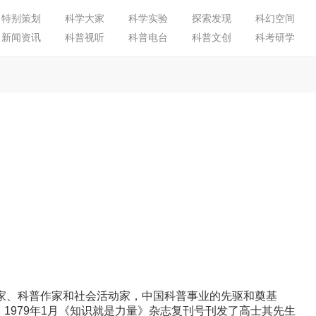
特别策划
科学大家
科学实验
探索发现
科幻空间
新闻资讯
科普视听
科普电台
科普文创
科考研学
名科学家、科普作家和社会活动家，中国科普事业的先驱和奠基
 1979年1月《知识就是力量》杂志复刊号刊发了高士其先生