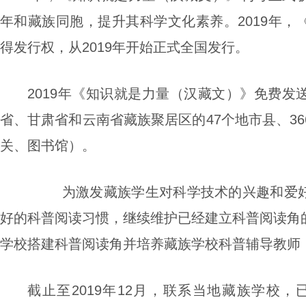
年和藏族同胞，提升其科学文化素养。2019年，
得发行权，从2019年开始正式全国发行。
2019年《知识就是力量
（汉藏文）
》免费发
省、甘肃省和云南省藏族聚居区
的
4
7
个地市县、
36
关、图书馆）。
为激发藏族学生对科学技术的兴趣和爱好
好的科普阅读习惯，继续维护已经建立科普阅读角
学校搭建科普阅读角并培养藏族学校科普辅导教师
截止
至
201
9
年
12
月，
联系当地藏族学校，